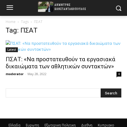
Home
Tags
ΠΣΑΤ
Tag: ΠΣΑΤ
Latest
ΠΣΑΤ: «Να προστατευθούν τα εργασιακά
δικαιώματα των αθλητικών συντακτών»
moderator
-
May 28, 2022
0
Ελλαδα
Ευρωπη
Εξωτερικη Πολιτικη
Διεθνη
Κυπριακο