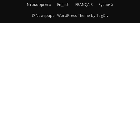
Ντοκουμεντα
English
FRANÇAIS
Русский
© Newspaper WordPress Theme by TagDiv