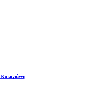
η Κακογιάννη