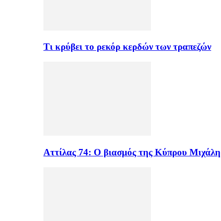
Τι κρύβει το ρεκόρ κερδών των τραπεζών
Αττίλας 74: Ο βιασμός της Κύπρου Μιχάλ