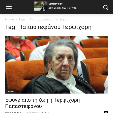
Home
Tags
Παπαστεφάνου Τερψιχόρη
Tag: Παπαστεφάνου Τερψιχόρη
Latest
Έφυγε από τη ζωή η Τερψιχόρη
Παπαστεφάνου
moderator
-
December 22, 2019