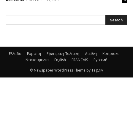
0
Ελλαδα
Ευρωπη
Εξωτερικη Πολιτικη
Διεθνη
Κυπριακο
Ντοκουμεντα
English
FRANÇAIS
Русский
© Newspaper WordPress Theme by TagDiv