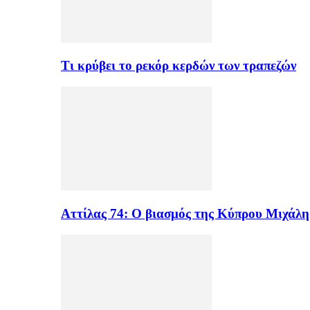
Τι κρύβει το ρεκόρ κερδών των τραπεζών
Αττίλας 74: Ο βιασμός της Κύπρου Μιχάλ