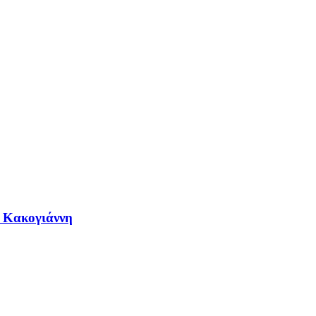
η Κακογιάννη