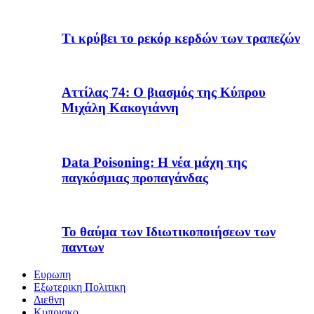
Τι κρύβει το ρεκόρ κερδών των τραπεζών
Αττίλας 74: Ο βιασμός της Κύπρου
Μιχάλη Κακογιάννη
Data Poisoning: Η νέα μάχη της
παγκόσμιας προπαγάνδας
Το θαύμα των Ιδιωτικοποιήσεων των
παντων
Ευρωπη
Εξωτερικη Πολιτικη
Διεθνη
Κυπριακο