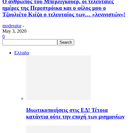
Ο άνθρωπος του Μπερλίγκουερ, οι τελευταίες
ημέρες της Περεστρόικα και ο φίλος μου ο
Τζουλιέτο Κιέζα ο τελευταίος των… «λενινιστών»!
moderator
-
May 3, 2020
0
Ελλαδα
Ιδιωτικοποιήσεις στις ΕΔ! Τέτοια
κατάντια ούτε την εποχή των μνημονίων