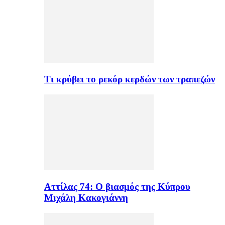
Τι κρύβει το ρεκόρ κερδών των τραπεζών
Αττίλας 74: Ο βιασμός της Κύπρου
Μιχάλη Κακογιάννη