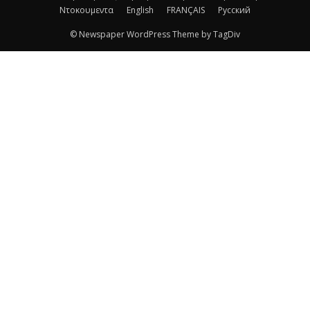
Ντοκουμεντα
English
FRANÇAIS
Русский
© Newspaper WordPress Theme by TagDiv