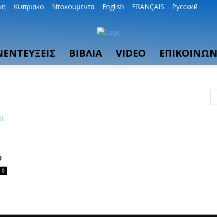
νη
Κυπριακο
Ντοκουμεντα
English
FRANÇAIS
Русский
ΝΕΝΤΕΥΞΕΙΣ
ΒΙΒΛΙΑ
VIDEO
ΕΠΙΚΟΙΝΩΝ
ό
0