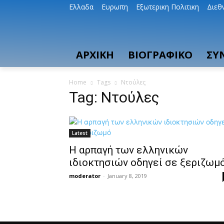
Ελλαδα
Ευρωπη
Εξωτερικη Πολιτικη
Διεθ
ΑΡΧΙΚΗ
ΒΙΟΓΡΑΦΙΚΟ
ΣΥ
Home
Tags
Ντούλες
Tag: Ντούλες
Latest
Η αρπαγή των ελληνικών
ιδιοκτησιών οδηγεί σε ξεριζωμ
moderator
-
January 8, 2019