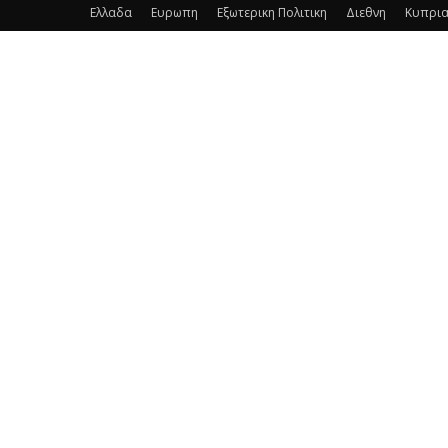
Ελλαδα
Ευρωπη
Εξωτερικη Πολιτικη
Διεθνη
Κυπρι