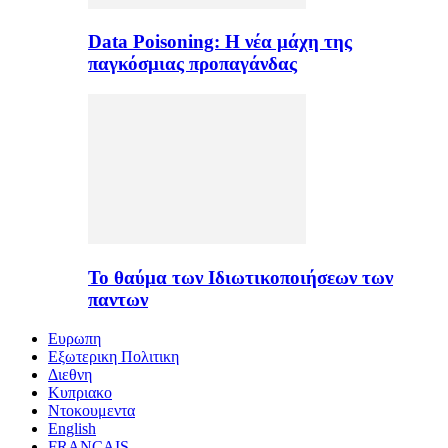
Data Poisoning: Η νέα μάχη της
παγκόσμιας προπαγάνδας
Το θαύμα των Ιδιωτικοποιήσεων των
παντων
Ευρωπη
Εξωτερικη Πολιτικη
Διεθνη
Κυπριακο
Ντοκουμεντα
English
FRANÇAIS