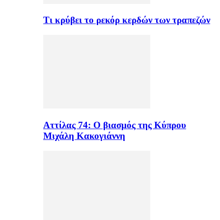
Τι κρύβει το ρεκόρ κερδών των τραπεζών
Αττίλας 74: Ο βιασμός της Κύπρου
Μιχάλη Κακογιάννη