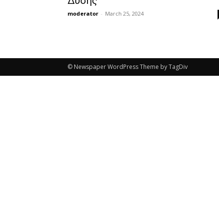
Δύσης
moderator
-
March 25, 2024
© Newspaper WordPress Theme by TagDiv