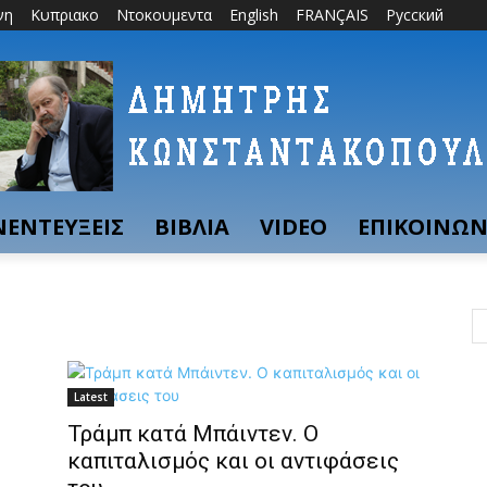
νη
Κυπριακο
Ντοκουμεντα
English
FRANÇAIS
Русский
ΝΕΝΤΕΥΞΕΙΣ
ΒΙΒΛΙΑ
VIDEO
ΕΠΙΚΟΙΝΩΝ
Latest
Τράμπ κατά Μπάιντεν. Ο
καπιταλισμός και οι αντιφάσεις