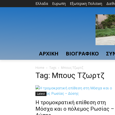
Ελλαδα
Ευρωπη
Εξωτερικη Πολιτικη
Διεθ
ΑΡΧΙΚΗ
ΒΙΟΓΡΑΦΙΚΟ
ΣΥ
Home
Tags
Μπους Τζωρτζ
Tag: Μπους Τζωρτζ
Latest
Η τρομοκρατική επίθεση στη
Μόσχα και ο πόλεμος Ρωσίας –