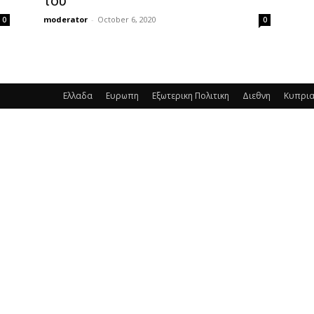
του
moderator
-
October 6, 2020
0
0
Ελλαδα
Ευρωπη
Εξωτερικη Πολιτικη
Διεθνη
Κυπρι