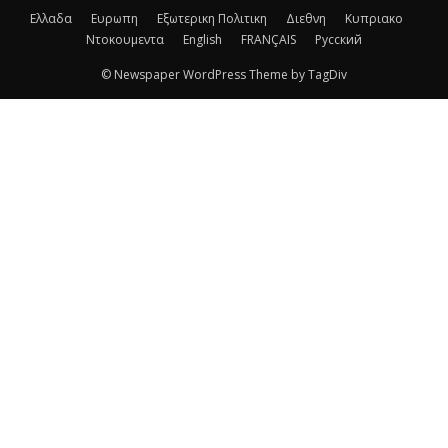
Ελλαδα
Ευρωπη
Εξωτερικη Πολιτικη
Διεθνη
Κυπριακο
Ντοκουμεντα
English
FRANÇAIS
Русский
© Newspaper WordPress Theme by TagDiv