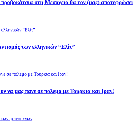
 προβοκάτσια στη Μεσόγειο θα τον (μας) αποτεφρώσει
ντισμός των ελληνικών “Ελίτ”
υν να μας πανε σε πολεμο με Τουρκια και Ιραν!