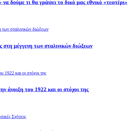
 να δούμε τι θα γράψει το δικό μας εθνικό «τεφτέρι»
ς στη μέγγενη των σταλινικών διώξεων
 άνοιξη του 1922 και οι στόχοι της