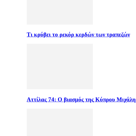
Τι κρύβει το ρεκόρ κερδών των τραπεζών
Αττίλας 74: Ο βιασμός της Κύπρου Μιχάλ