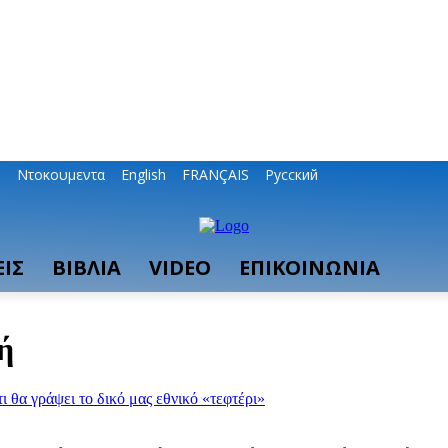
ο
Ντοκουμεντα
English
FRANÇAIS
Русский
ΙΣ
ΒΙΒΛΙΑ
VIDEO
ΕΠΙΚΟΙΝΩΝΙΑ
ή