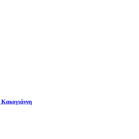
η Κακογιάννη