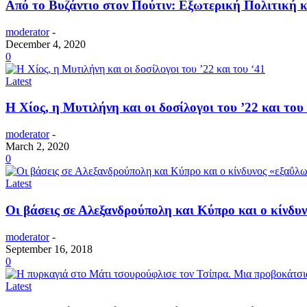
Από το Βυζάντιο στον Πούτιν: Eξωτερική Πολιτική κ
moderator
-
December 4, 2020
0
Latest
Η Χίος, η Μυτιλήνη και οι δοσίλογοι του ’22 και του
moderator
-
March 2, 2020
0
Latest
Οι βάσεις σε Αλεξανδρούπολη και Κύπρο και ο κίνδυ
moderator
-
September 16, 2018
0
Latest