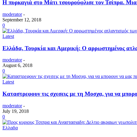
H πυρκαγιά στο Μάτι τσουρούφλισε τον Τσίπρα. Μια
moderator
-
September 12, 2018
0
Latest
Ελλάδα, Τουρκία και Αμερική: Ο αρρωστημένος ατλα
moderator
-
August 6, 2018
0
Latest
Καταστρεφουν τις σχεσεις με τη Μοσχα, για να μπορο
moderator
-
July 19, 2018
0
Ελλαδα