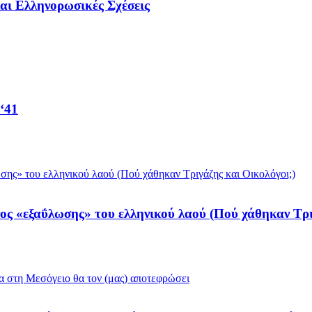
αι Ελληνορωσικές Σχέσεις
 ‘41
νος «εξαΰλωσης» του ελληνικού λαού (Πού χάθηκαν Τρι