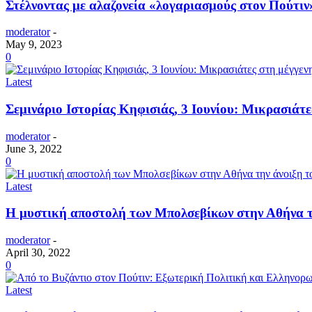
Στέλνοντας με αλαζονεία «λογαριασμούς στον Πούτιν»
moderator
-
May 9, 2023
0
Latest
Σεμινάριο Ιστορίας Κηφισιάς, 3 Ιουνίου: Μικρασιάτε
moderator
-
June 3, 2022
0
Latest
Η μυστική αποστολή των Μπολσεβίκων στην Αθήνα την
moderator
-
April 30, 2022
0
Latest