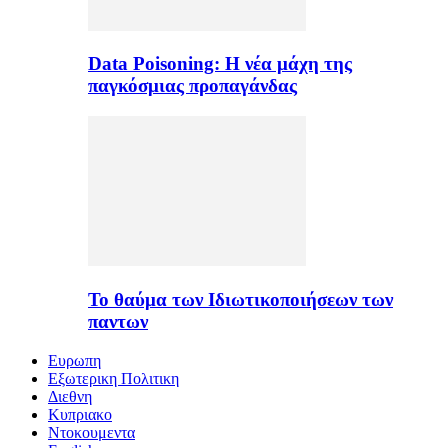
Data Poisoning: Η νέα μάχη της
παγκόσμιας προπαγάνδας
Το θαύμα των Ιδιωτικοποιήσεων των
παντων
Ευρωπη
Εξωτερικη Πολιτικη
Διεθνη
Κυπριακο
Ντοκουμεντα