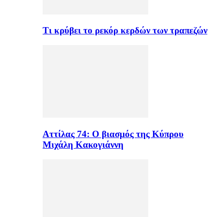
Τι κρύβει το ρεκόρ κερδών των τραπεζών
Αττίλας 74: Ο βιασμός της Κύπρου
Μιχάλη Κακογιάννη