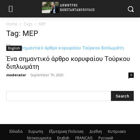
Home
Tags
ΜΕΡ
Tag: ΜΕΡ
English
Ένα σημαντικό άρθρο κορυφαίου Τούρκου
διπλωμάτη
moderator
-
September 19, 2020
0
Ελλαδα
Ευρωπη
Εξωτερικη Πολιτικη
Διεθνη
Κυπριακο
Ντοκουμεντα
English
FRANÇAIS
Русский