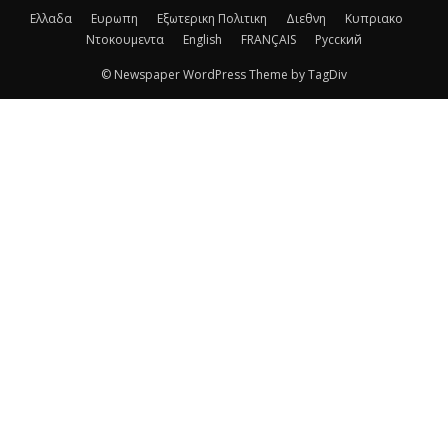
Ελλαδα
Ευρωπη
Εξωτερικη Πολιτικη
Διεθνη
Κυπριακο
Ντοκουμεντα
English
FRANÇAIS
Русский
© Newspaper WordPress Theme by TagDiv