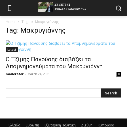
Home
Tags
Μακρυγιάννης
Tag: Μακρυγιάννης
Latest
Ο Τζίμης Πανούσης διαβάζει τα
Απομνημονεύματα του Μακρυγιάννη
moderator
-
March 24, 2021
0
Ελλαδα
Ευρωπη
Εξωτερικη Πολιτικη
Διεθνη
Κυπριακο