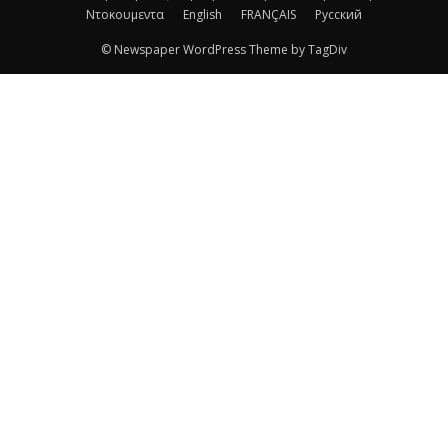
Ντοκουμεντα
English
FRANÇAIS
Русский
© Newspaper WordPress Theme by TagDiv