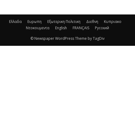
Ελλαδα
Ευρωπη
Εξωτερικη Πολιτικη
Διεθνη
Κυπριακο
Ντοκουμεντα
English
FRANÇAIS
Русский
© Newspaper WordPress Theme by TagDiv