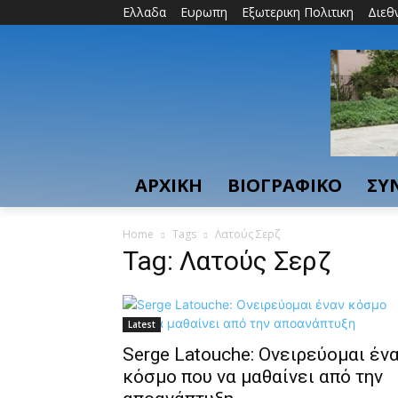
Ελλαδα
Ευρωπη
Εξωτερικη Πολιτικη
Διεθ
ΑΡΧΙΚΗ
ΒΙΟΓΡΑΦΙΚΟ
ΣΥ
Home
Tags
Λατούς Σερζ
Tag: Λατούς Σερζ
Latest
Serge Latouche: Ονειρεύομαι έν
κόσμο που να μαθαίνει από την