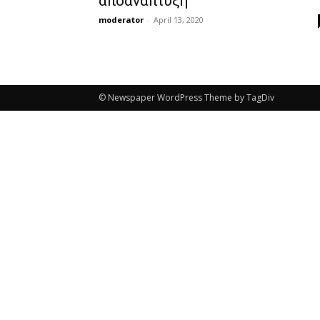
αποανάπτυξη
moderator
-
April 13, 2020
© Newspaper WordPress Theme by TagDiv