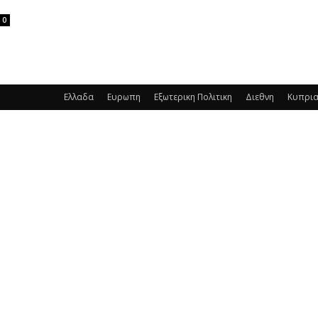
0
Ελλαδα
Ευρωπη
Εξωτερικη Πολιτικη
Διεθνη
Κυπρι