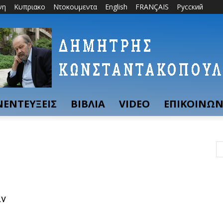
νη
Κυπριακο
Ντοκουμεντα
English
FRANÇAIS
Русский
ΝΕΝΤΕΥΞΕΙΣ
ΒΙΒΛΙΑ
VIDEO
ΕΠΙΚΟΙΝΩΝ
αν