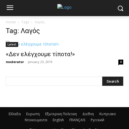
Home
Tags
Λαγός
Tag: Λαγός
Latest
«Δεν ελέγχουμε τίποτα!»
moderator
-
January 23, 2019
0
Ελλαδα
Ευρωπη
Εξωτερικη Πολιτικη
Διεθνη
Κυπριακο
Ντοκουμεντα
English
FRANÇAIS
Русский