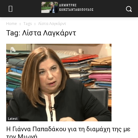
Home
Tags
Λίστα Λαγκάρντ
Tag: Λίστα Λαγκάρντ
Latest
Η Γιάννα Παπαδάκου για τη διαμάχη της με
τον Μιωνή