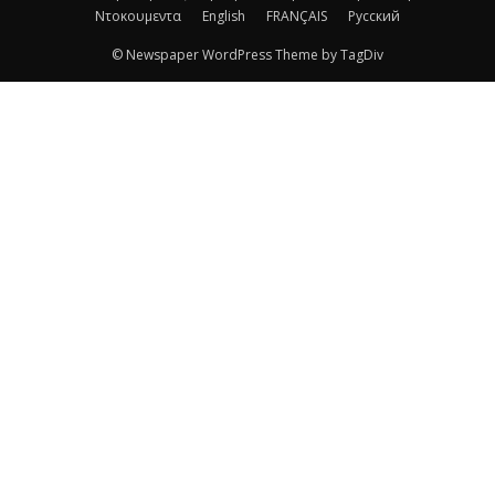
Ντοκουμεντα
English
FRANÇAIS
Русский
© Newspaper WordPress Theme by TagDiv