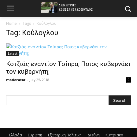
Home
Tags
Κούλογλου
Tag: Κούλογλου
Latest
Κοτζιάς εναντίον Τσίπρα; Ποιος κυβερνάει
τον κυβερνήτη;
moderator
-
July 25, 2018
0
Ελλαδα
Ευρωπη
Εξωτερικη Πολιτικη
Διεθνη
Κυπριακο