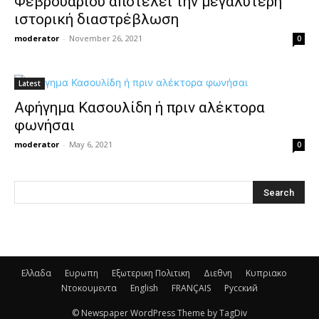
Φεβρουαρίου αποτελεί την μεγαλύτερη
ιστορική διαστρέβλωση
moderator
-
November 26, 2021
0
Latest
Αφήγημα Κασουλίδη ή πριν αλέκτορα
φωνήσαι
moderator
-
May 6, 2021
0
Ελλαδα
Ευρωπη
Εξωτερικη Πολιτικη
Διεθνη
Κυπριακο
Ντοκουμεντα
English
FRANÇAIS
Русский
© Newspaper WordPress Theme by TagDiv