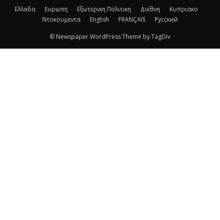
Ελλαδα
Ευρωπη
Εξωτερικη Πολιτικη
Διεθνη
Κυπριακο
Ντοκουμεντα
English
FRANÇAIS
Русский
© Newspaper WordPress Theme by TagDiv