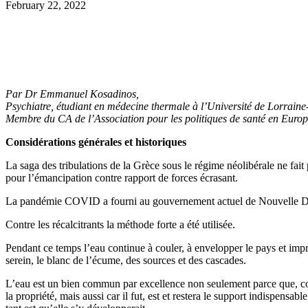
February 22, 2022
Par Dr Emmanuel Kosadinos,
Psychiatre,
é
tudiant en m
é
decine thermale
à
l’Universit
é
de Lorraine
Membre du CA de l’Association pour les politiques de sant
é
en Europ
Consid
é
rations g
é
n
é
rales et historiques
La saga des tribulations de la Grèce sous le régime néolibérale ne fait 
pour l’émancipation contre rapport de forces écrasant.
La pandémie COVID a fourni au gouvernement actuel de Nouvelle Démocra
Contre les récalcitrants la méthode forte a été utilisée.
Pendant ce temps l’eau continue à couler, à envelopper le pays et impr
serein, le blanc de l’écume, des sources et des cascades.
L’eau est un bien commun par excellence non seulement parce que, comme
la propriété, mais aussi car il fut, est et restera le support indispens