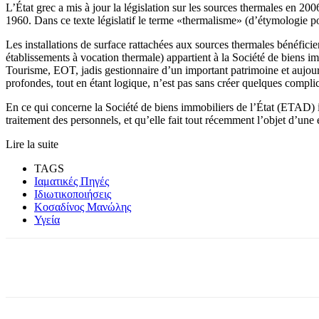
L’État grec a mis à jour la législation sur les sources thermales en 200
1960. Dans ce texte législatif le terme «thermalisme» (d’étymologie pou
Les installations de surface rattachées aux sources thermales bénéficient
établissements à vocation thermale) appartient à la Société de biens 
Tourisme, EOT, jadis gestionnaire d’un important patrimoine et aujourd’
profondes, tout en étant logique, n’est pas sans créer quelques complic
En ce qui concerne la Société de biens immobiliers de l’État (ETAD) i
traitement des personnels, et qu’elle fait tout récemment l’objet d’une 
Lire la suite
TAGS
Ιαματικές Πηγές
Ιδιωτικοποιήσεις
Κοσαδίνος Μανώλης
Υγεία