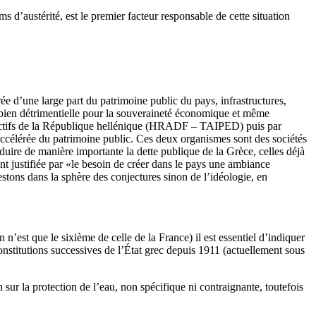
ms d’austérité, est le premier facteur responsable de cette situation
érée d’une large part du patrimoine public du pays, infrastructures,
s bien détrimentielle pour la souveraineté économique et même
es actifs de la République hellénique (HRADF – TAIPED) puis par
 accélérée du patrimoine public. Ces deux organismes sont des sociétés
éduire de manière importante la dette publique de la Grèce, celles déjà
nt justifiée par «le besoin de créer dans le pays une ambiance
estons dans la sphère des conjectures sinon de l’idéologie, en
n’est que le sixième de celle de la France) il est essentiel d’indiquer
Constitutions successives de l’État grec depuis 1911 (actuellement sous
ur la protection de l’eau, non spécifique ni contraignante, toutefois