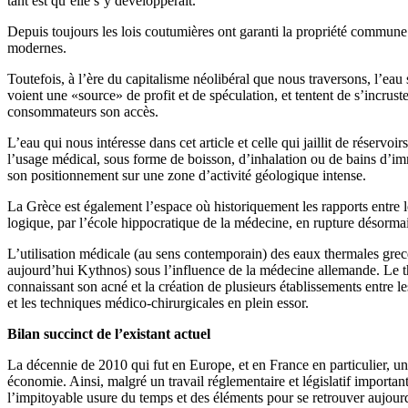
tant est qu’elle s’y développerait.
Depuis toujours les lois coutumières ont garanti la propriété commune d
modernes.
Toutefois, à l’ère du capitalisme néolibéral que nous traversons, l’eau s
voient une «source» de profit et de spéculation, et tentent de s’incrust
consommateurs son accès.
L’eau qui nous intéresse dans cet article et celle qui jaillit de réservo
l’usage médical, sous forme de boisson, d’inhalation ou de bains d’imm
son positionnement sur une zone d’activité géologique intense.
La Grèce est également l’espace où historiquement les rapports entre le
logique, par l’école hippocratique de la médecine, en rupture désorma
L’utilisation médicale (au sens contemporain) des eaux thermales grec
aujourd’hui Kythnos) sous l’influence de la médecine allemande. Le t
connaissant son acné et la création de plusieurs établissements entre 
et les techniques médico-chirurgicales en plein essor.
Bilan succinct de l’existant actuel
La décennie de 2010 qui fut en Europe, et en France en particulier, un
économie. Ainsi, malgré un travail réglementaire et législatif importa
l’impitoyable usure du temps et des éléments pour se retrouver aujourd’