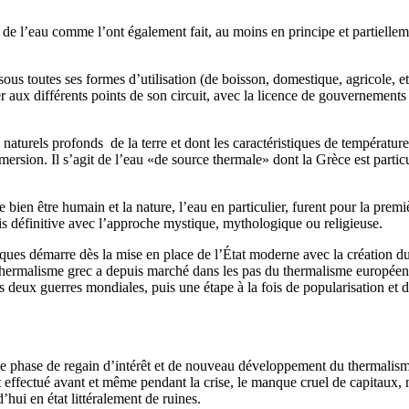
e l’eau comme l’ont également fait, au moins en principe et partiellemen
ous toutes ses formes d’utilisation (de boisson, domestique, agricole, etc
er aux différents points de son circuit, avec la licence de gouvernements 
irs naturels profonds de la terre et dont les caractéristiques de températu
ersion. Il s’agit de l’eau «de source thermale» dont la Grèce est partic
 bien être humain et la nature, l’eau en particulier, furent pour la premi
is définitive avec l’approche mystique, mythologique ou religieuse.
ques démarre dès la mise en place de l’État moderne avec la création d
hermalisme grec a depuis marché dans les pas du thermalisme européen.
les deux guerres mondiales, puis une étape à la fois de popularisation e
e phase de regain d’intérêt et de nouveau développement du thermalisme,
nt effectué avant et même pendant la crise, le manque cruel de capitaux,
hui en état littéralement de ruines.