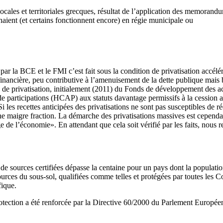
locales et territoriales grecques, résultat de l’application des memorandu
aient (et certains fonctionnent encore) en régie municipale ou
e par la BCE et le FMI c’est fait sous la condition de privatisation accél
 financière, peu contributive à l’amenuisement de la dette publique mai
hoc de privatisation, initialement (2011) du Fonds de développement d
t de participations (HCAP) aux statuts davantage permissifs à la cession
 les recettes anticipées des privatisations ne sont pas susceptibles de r
’une maigre fraction. La démarche des privatisations massives est cependa
e de l’économie». En attendant que cela soit vérifié par les faits, nous r
 sources certifiées dépasse la centaine pour un pays dont la population 
ources du sous-sol, qualifiées comme telles et protégées par toutes les 
fique.
tection a été renforcée par la Directive 60/2000 du Parlement Européen s