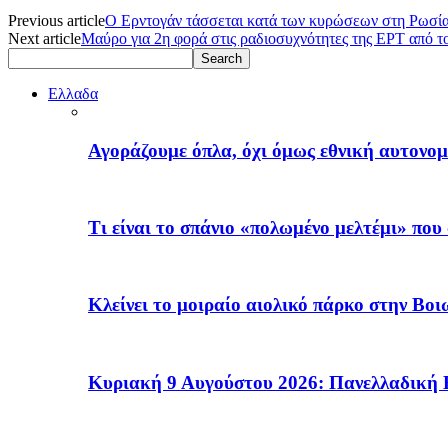
Previous article
Ο Ερντογάν τάσσεται κατά των κυρώσεων στη Ρωσί
Next article
Μαύρο για 2η φορά στις ραδιοσυχνότητες της ΕΡΤ από τ
Ελλαδα
Αγοράζουμε όπλα, όχι όμως εθνική αυτονομ
Τι είναι το σπάνιο «πολωμένο μελτέμι» πο
Κλείνει το μοιραίο αιολικό πάρκο στην Β
Κυριακή 9 Αυγούστου 2026: Πανελλαδική 