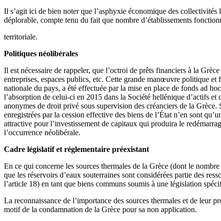
Il s’agit ici de bien noter que l’asphyxie économique des collectivités 
déplorable, compte tenu du fait que nombre d’établissements fonctionn
territoriale.
Politiques n
é
olib
é
rales
Il est nécessaire de rappeler, que l’octroi de prêts financiers à la Grèc
entreprises, espaces publics, etc. Cette grande manœuvre politique et
nationale du pays, a été effectuée par la mise en place de fonds ad 
l’absorption de celui-ci en 2015 dans la Société hellénique d’actifs e
anonymes de droit privé sous supervision des créanciers de la Grèce. Si
enregistrées par la cession effective des biens de l’État n’en sont qu
attractive pour l’investissement de capitaux qui produira le redémarrag
l’occurrence néolibérale.
Cadre l
é
gislatif et r
é
glementaire pr
é
existant
En ce qui concerne les sources thermales de la Grèce (dont le nombre de
que les réservoirs d’eaux souterraines sont considérées partie des ress
l’article 18) en tant que biens communs soumis à une législation spéci
La reconnaissance de l’importance des sources thermales et de leur pro
motif de la condamnation de la Grèce pour sa non application.