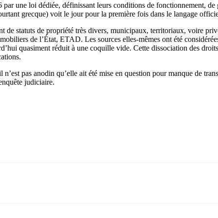
6 par une loi dédiée, définissant leurs conditions de fonctionnement, de g
rtant grecque) voit le jour pour la première fois dans le langage offici
 de statuts de propriété très divers, municipaux, territoriaux, voire priv
immobiliers de l’État, ETAD. Les sources elles-mêmes ont été considéré
hui quasiment réduit à une coquille vide. Cette dissociation des droits d
ations.
l n’est pas anodin qu’elle ait été mise en question pour manque de tra
enquête judiciaire.