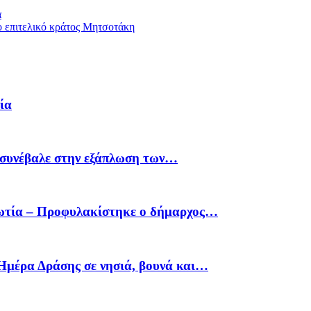
α
ο επιτελικό κράτος Μητσοτάκη
ία
υ συνέβαλε στην εξάπλωση των…
οιωτία – Προφυλακίστηκε ο δήμαρχος…
Ημέρα Δράσης σε νησιά, βουνά και…