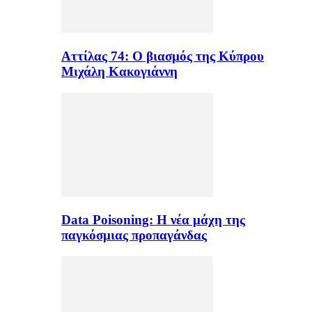
Αττίλας 74: Ο βιασμός της Κύπρου
Μιχάλη Κακογιάννη
Data Poisoning: Η νέα μάχη της
παγκόσμιας προπαγάνδας