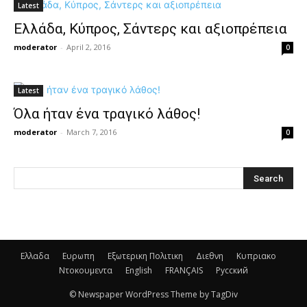
Latest
Ελλάδα, Κύπρος, Σάντερς και αξιοπρέπεια
moderator
-
April 2, 2016
0
Latest
Όλα ήταν ένα τραγικό λάθος!
moderator
-
March 7, 2016
0
Ελλαδα
Ευρωπη
Εξωτερικη Πολιτικη
Διεθνη
Κυπριακο
Ντοκουμεντα
English
FRANÇAIS
Русский
© Newspaper WordPress Theme by TagDiv