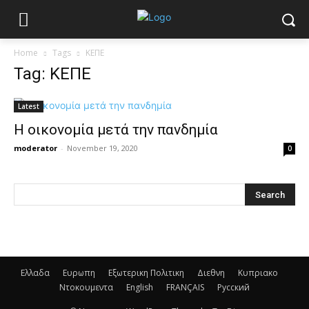
Home
Tags
ΚΕΠΕ
Tag: ΚΕΠΕ
Latest
Η οικονoμία μετά την πανδημία
moderator
-
November 19, 2020
0
Ελλαδα
Ευρωπη
Εξωτερικη Πολιτικη
Διεθνη
Κυπριακο
Ντοκουμεντα
English
FRANÇAIS
Русский