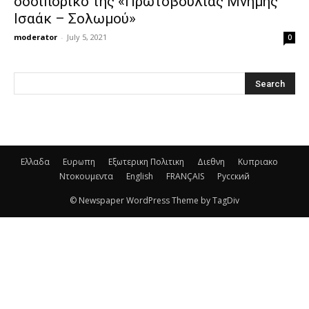
οδοιπορικό της «Πρωτοβουλίας Μνήμης
Ισαάκ – Σολωμού»
moderator
-
July 5, 2021
0
Ελλαδα
Ευρωπη
Εξωτερικη Πολιτικη
Διεθνη
Κυπριακο
Ντοκουμεντα
English
FRANÇAIS
Русский
© Newspaper WordPress Theme by TagDiv