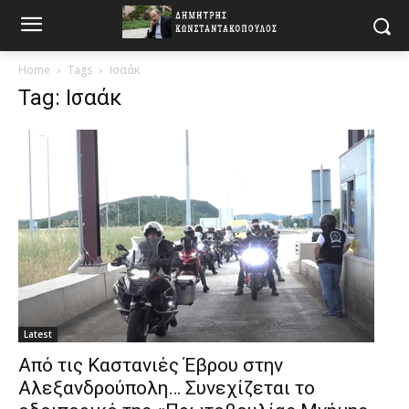
Home
Tags
Ισαάκ
Tag: Ισαάκ
Latest
Από τις Καστανιές Έβρου στην
Αλεξανδρούπολη… Συνεχίζεται το