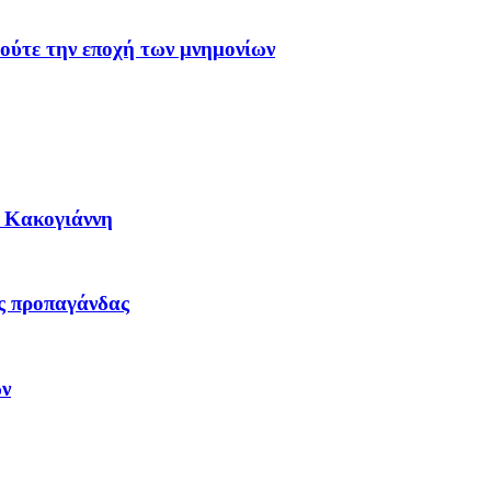
 ούτε την εποχή των μνημονίων
η Κακογιάννη
ας προπαγάνδας
ων