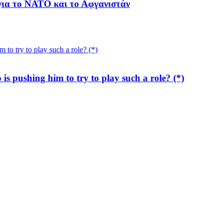
ια το ΝΑΤΟ και το Αφγανιστάν
 pushing him to try to play such a role? (*)