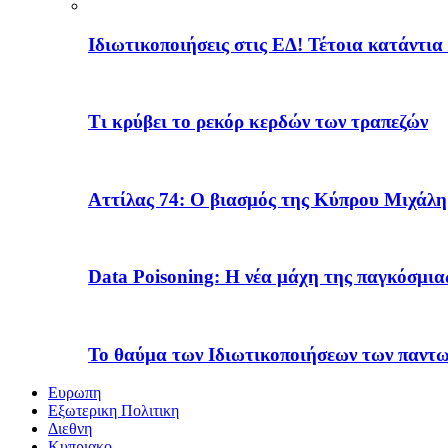
Ιδιωτικοποιήσεις στις ΕΔ! Τέτοια κατάντια
Τι κρύβει το ρεκόρ κερδών των τραπεζών
Αττίλας 74: Ο βιασμός της Κύπρου Μιχάλ
Data Poisoning: Η νέα μάχη της παγκόσμι
Το θαύμα των Ιδιωτικοποιήσεων των παντ
Ευρωπη
Εξωτερικη Πολιτικη
Διεθνη
Κυπριακο