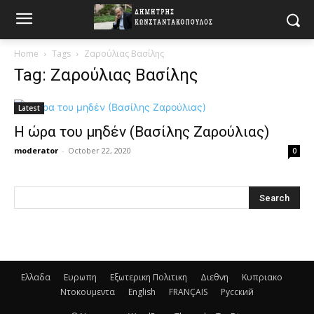
Home
Tags
Ζαρούλιας Βασίλης
Tag: Ζαρούλιας Βασίλης
Latest
Η ώρα του μηδέν (Βασίλης Ζαρούλιας)
moderator
-
October 22, 2020
0
Ελλαδα
Ευρωπη
Εξωτερικη Πολιτικη
Διεθνη
Κυπριακο
Ντοκουμεντα
English
FRANÇAIS
Русский