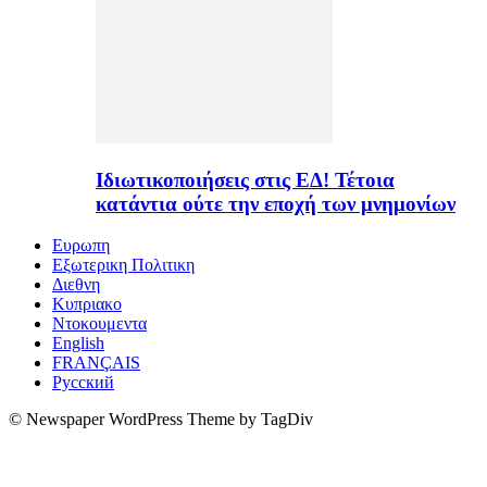
Ιδιωτικοποιήσεις στις ΕΔ! Τέτοια
κατάντια ούτε την εποχή των μνημονίων
Ευρωπη
Εξωτερικη Πολιτικη
Διεθνη
Κυπριακο
Ντοκουμεντα
English
FRANÇAIS
Русский
© Newspaper WordPress Theme by TagDiv