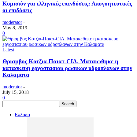
Κομισιόν για ελληνικές επενδύσεις: Απογοητευτικές
οι επιδόσεις
moderator
-
May 8, 2019
0
Latest
Θριαμβος Κοτζια-Παιατ-CIA. Ματαιωθηκε η
κατασκευη εργοστασιου ρωσικων υδροπλανων στην
Καλαματα
moderator
-
July 15, 2018
0
Ελλαδα