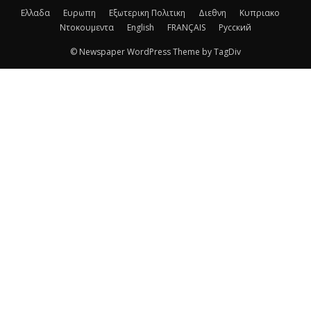
Ελλαδα
Ευρωπη
Εξωτερικη Πολιτικη
Διεθνη
Κυπριακο
Ντοκουμεντα
English
FRANÇAIS
Русский
© Newspaper WordPress Theme by TagDiv