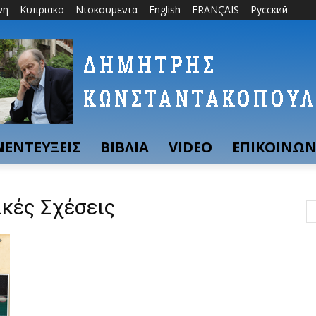
νη
Κυπριακο
Ντοκουμεντα
English
FRANÇAIS
Русский
ΝΕΝΤΕΥΞΕΙΣ
ΒΙΒΛΙΑ
VIDEO
ΕΠΙΚΟΙΝΩΝ
ικές Σχέσεις