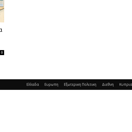
α
0
Ελλαδα
Ευρωπη
Εξωτερικη Πολιτικη
Διεθνη
Κυπρι