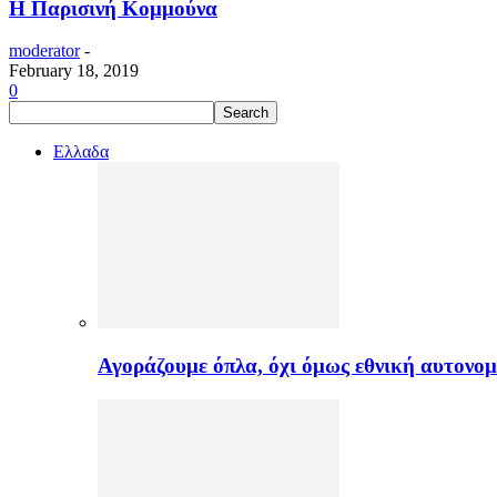
Η Παρισινή Κομμούνα
moderator
-
February 18, 2019
0
Ελλαδα
Αγοράζουμε όπλα, όχι όμως εθνική αυτονομ