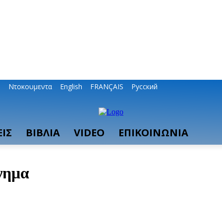
ο
Ντοκουμεντα
English
FRANÇAIS
Русский
ΙΣ
ΒΙΒΛΙΑ
VIDEO
ΕΠΙΚΟΙΝΩΝΙΑ
νημα