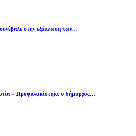
υ συνέβαλε στην εξάπλωση των…
οιωτία – Προφυλακίστηκε ο δήμαρχος…