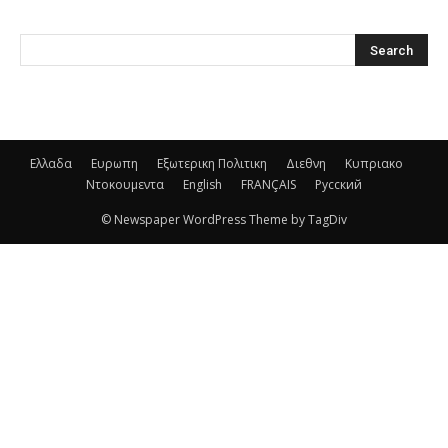
Ελλαδα
Ευρωπη
Εξωτερικη Πολιτικη
Διεθνη
Κυπριακο
Ντοκουμεντα
English
FRANÇAIS
Русский
© Newspaper WordPress Theme by TagDiv