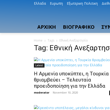
Ελλαδα
Ευρωπη
Εξωτερικη Πολιτικη
Διεθ
ΑΡΧΙΚΗ
ΒΙΟΓΡΑΦΙΚΟ
ΣΥ
Home
Tags
Εθνική Ανεξαρτησία
Tag: Εθνική Ανεξαρτησ
Latest
H Αρμενία υποκύπτει, η Τουρκία
θριαμβεύει – Τελευταία
προειδοποίηση για την Ελλάδα
moderator
-
November 10, 2020