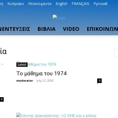
νη
Κυπριακο
Ντοκουμεντα
English
FRANÇAIS
Русский
ΝΕΝΤΕΥΞΕΙΣ
ΒΙΒΛΙΑ
VIDEO
ΕΠΙΚΟΙΝΩΝ
ία
Latest
Το μάθημα του 1974
moderator
-
July 21, 2020
0
0