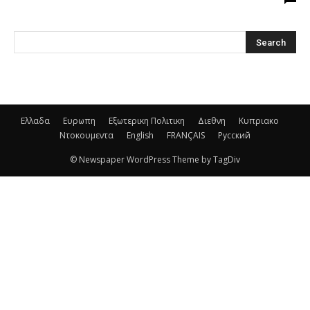
Ελλαδα
Ευρωπη
Εξωτερικη Πολιτικη
Διεθνη
Κυπριακο
Ντοκουμεντα
English
FRANÇAIS
Русский
© Newspaper WordPress Theme by TagDiv