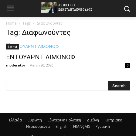
Home
Tags
Διαφωνούντες
Tag: Διαφωνούντες
Latest
ΕΝΤΟΥΑΡΝΤ ΛΙΜΟΝΟΦ
moderator
-
March 20, 2020
0
Ελλαδα
Ευρωπη
Εξωτερικη Πολιτικη
Διεθνη
Κυπριακο
Ντοκουμεντα
English
FRANÇAIS
Русский