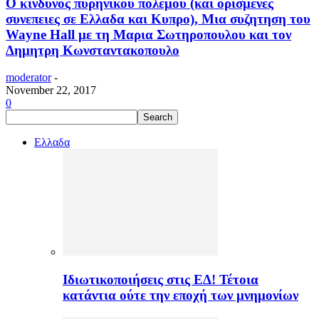
Ο κινδυνος πυρηνικου πολεμου (και ορισμενες
συνεπειες σε Ελλαδα και Κυπρο), Μια συζητηση του
Wayne Hall με τη Μαρια Σωτηροπουλου και τον
Δημητρη Κωνσταντακοπουλο
moderator
-
November 22, 2017
0
Ελλαδα
Ιδιωτικοποιήσεις στις ΕΔ! Τέτοια
κατάντια ούτε την εποχή των μνημονίων