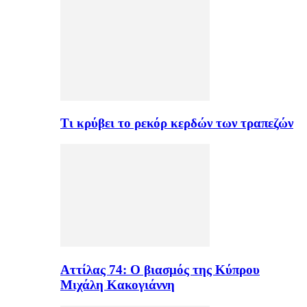
Τι κρύβει το ρεκόρ κερδών των τραπεζών
Αττίλας 74: Ο βιασμός της Κύπρου
Μιχάλη Κακογιάννη