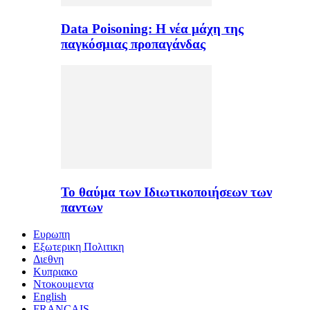
Data Poisoning: Η νέα μάχη της
παγκόσμιας προπαγάνδας
Το θαύμα των Ιδιωτικοποιήσεων των
παντων
Ευρωπη
Εξωτερικη Πολιτικη
Διεθνη
Κυπριακο
Ντοκουμεντα
English
FRANÇAIS