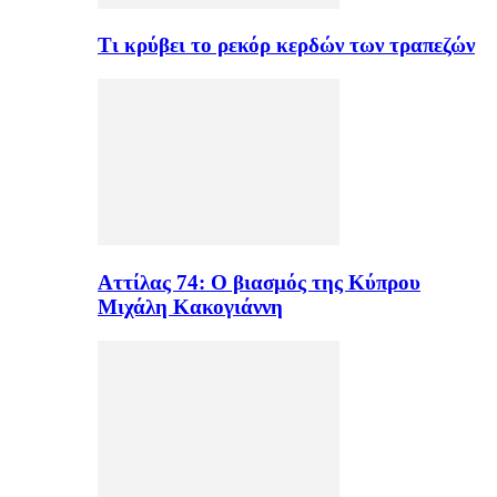
Τι κρύβει το ρεκόρ κερδών των τραπεζών
Αττίλας 74: Ο βιασμός της Κύπρου
Μιχάλη Κακογιάννη