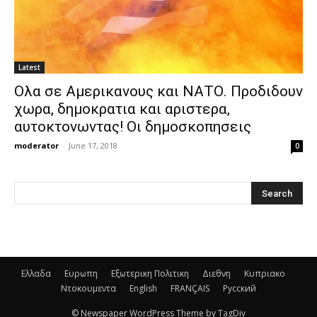
Latest
Ολα σε Αμερικανους και ΝΑΤΟ. Προδιδουν
χωρα, δημοκρατια και αριστερα,
αυτοκτονωντας! Οι δημοσκοπησεις
moderator
-
June 17, 2018
0
Ελλαδα
Ευρωπη
Εξωτερικη Πολιτικη
Διεθνη
Κυπριακο
Ντοκουμεντα
English
FRANÇAIS
Русский
© Newspaper WordPress Theme by TagDiv