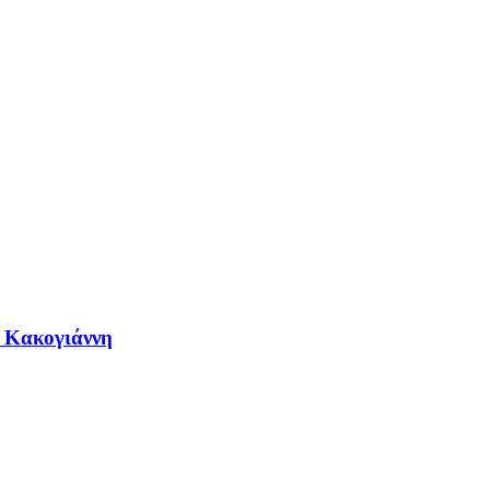
η Κακογιάννη