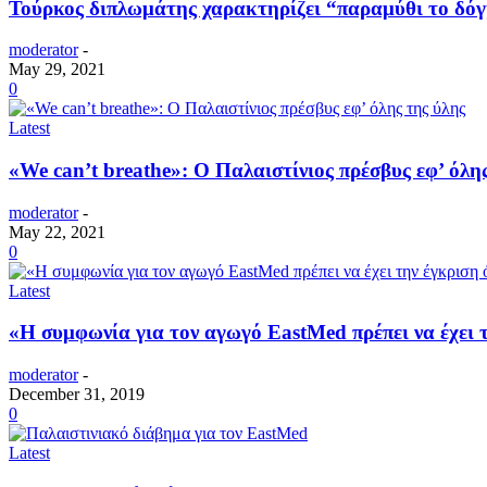
Τούρκος διπλωμάτης χαρακτηρίζει “παραμύθι το δόγ
moderator
-
May 29, 2021
0
Latest
«We can’t breathe»: Ο Παλαιστίνιος πρέσβυς εφ’ όλη
moderator
-
May 22, 2021
0
Latest
«Η συμφωνία για τον αγωγό EastMed πρέπει να έχει
moderator
-
December 31, 2019
0
Latest