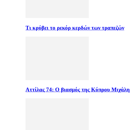
Τι κρύβει το ρεκόρ κερδών των τραπεζών
Αττίλας 74: Ο βιασμός της Κύπρου Μιχάλ