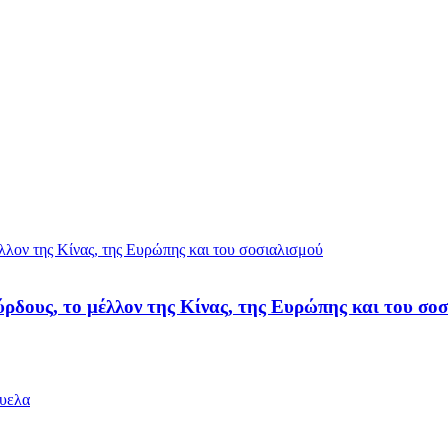
ύρδους, το μέλλον της Κίνας, της Ευρώπης και του σο