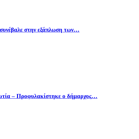
υ συνέβαλε στην εξάπλωση των…
οιωτία – Προφυλακίστηκε ο δήμαρχος…