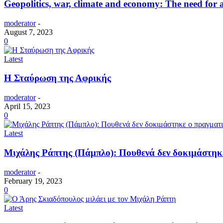
Geopolitics, war, climate and economy: The need for 
moderator
-
August 7, 2023
0
Latest
H Σταύρωση της Αφρικής
moderator
-
April 15, 2023
0
Latest
Μιχάλης Ράπτης (Πάμπλο): Πουθενά δεν δοκιμάστηκε
moderator
-
February 19, 2023
0
Latest