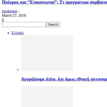
Πολεμος και “Επικοινωνια”: Τι πραγματικα συμβαινε
moderator
-
March 27, 2018
0
Ελλαδα
Αγοράζουμε όπλα, όχι όμως εθνική αυτονομ