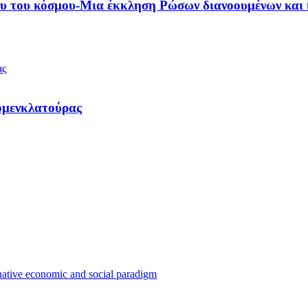
ου του κόσμου-Μια έκκληση Ρώσων διανοουμένων και 
ομενκλατούρας