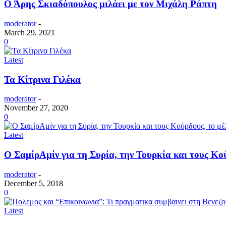
Ο Άρης Σκιαδόπουλος μιλάει με τον Μιχάλη Ράπτη
moderator
-
March 29, 2021
0
Latest
Τα Κίτρινα Γιλέκα
moderator
-
November 27, 2020
0
Latest
Ο ΣαμίρΑμίν για τη Συρία, την Τουρκία και τους Κο
moderator
-
December 5, 2018
0
Latest