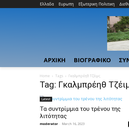
Ελλαδα
Ευρωπη
Εξωτερικη Πολιτικη
Διεθ
ΑΡΧΙΚΗ
ΒΙΟΓΡΑΦΙΚΟ
ΣΥ
Home
Tags
Γκαλμπρέηθ Τζέιμς
Tag: Γκαλμπρέηθ Τζέι
Latest
Τα συντρίμμια του τρένου της
λιτότητας
moderator
-
March 16, 2023