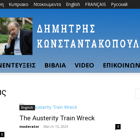
νη
Κυπριακο
Ντοκουμεντα
English
FRANÇAIS
Русский
ΝΕΝΤΕΥΞΕΙΣ
ΒΙΒΛΙΑ
VIDEO
ΕΠΙΚΟΙΝΩΝ
μς
English
The Austerity Train Wreck
moderator
-
March 15, 2023
0
0