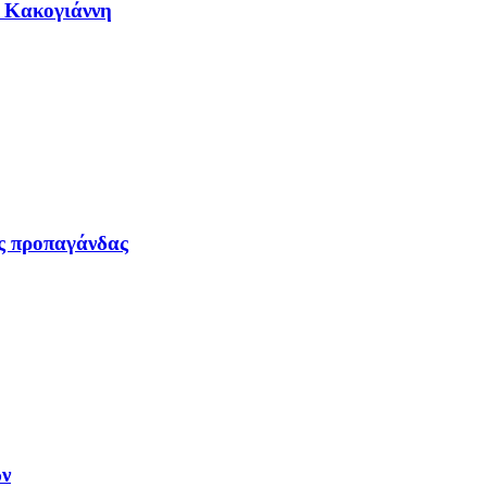
η Κακογιάννη
ας προπαγάνδας
ων