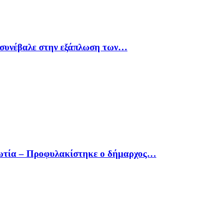
υ συνέβαλε στην εξάπλωση των…
οιωτία – Προφυλακίστηκε ο δήμαρχος…