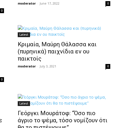
moderator
-
June 17, 2022
0
0
Latest
Κριμαία, Μαύρη Θάλασσα και
(πυρηνικά) παιχνίδια εν ου
παικτοίς
moderator
-
July 3, 2021
0
0
Latest
Γεόργκι Μουράτοφ: “Όσο πιο
ε
άγριο το ψέμα, τόσο νομίζουν ότι
θα το πιστέψουμε”