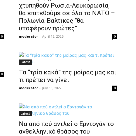
χτυπηθούν Ρωσία-Λευκορωσία,
θα επιτεθούμε σε όλο το NATO –
Πολωνία-Βαλτικές “θα
υποφέρουν πρώτες”
moderator
-
April 16, 2025
0
0
Latest
Τα “τρία κακά” της μοίρας μας και
0
τι πρέπει να γίνει
moderator
-
July 13, 2022
0
Latest
Να από πού αντλεί ο Ερντογάν το
ανθελληνικό θράσος του