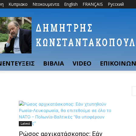
νη
Κυπριακο
Ντοκουμεντα
English
FRANÇAIS
Русский
ΝΕΝΤΕΥΞΕΙΣ
ΒΙΒΛΙΑ
VIDEO
ΕΠΙΚΟΙΝΩΝ
Latest
Ρώσος αρχικατάσκοπος: Εάν