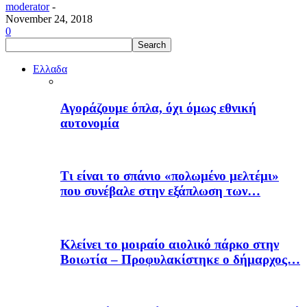
moderator
-
November 24, 2018
0
Ελλαδα
Αγοράζουμε όπλα, όχι όμως εθνική
αυτονομία
Τι είναι το σπάνιο «πολωμένο μελτέμι»
που συνέβαλε στην εξάπλωση των…
Κλείνει το μοιραίο αιολικό πάρκο στην
Βοιωτία – Προφυλακίστηκε ο δήμαρχος…