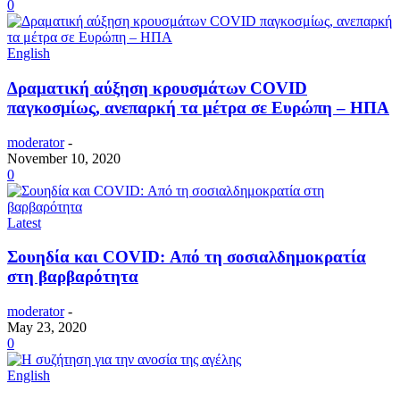
0
English
Δραματική αύξηση κρουσμάτων COVID
παγκοσμίως, ανεπαρκή τα μέτρα σε Ευρώπη – ΗΠΑ
moderator
-
November 10, 2020
0
Latest
Σουηδία και COVID: Από τη σοσιαλδημοκρατία
στη βαρβαρότητα
moderator
-
May 23, 2020
0
English