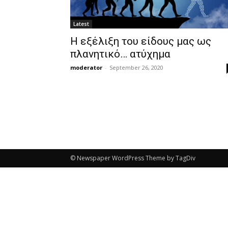
Latest
Η εξέλιξη του είδους μας ως
πλανητικό… ατύχημα
moderator
-
September 26, 2020
© Newspaper WordPress Theme by TagDiv