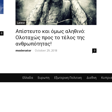
Latest
Απίστευτο και όμως αληθινό:
0
Ολοταχώς προς το τέλος της
ανθρωπότητας!
moderator
-
October 29, 2018
0
Ελλαδα
Ευρωπη
Εξωτερικη Πολιτικη
Διεθνη
Κυπρι