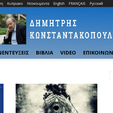
νη
Κυπριακο
Ντοκουμεντα
English
FRANÇAIS
Русский
ΝΕΝΤΕΥΞΕΙΣ
ΒΙΒΛΙΑ
VIDEO
ΕΠΙΚΟΙΝΩΝ